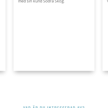
med sin kund Södra Skog.
VAD ÄR DU INTRESSERAD AV?