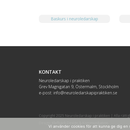
Baskurs i neuroledarskap
KONTAKT
Neuroledarskap i praktiken
Grev Magnigatan 9, Östermalm, Stockholm
e-post:
info@neuroledarskapipraktiken.se
Copyright 2025 Neuroledarskap i praktiken | Alla rätti
Design:
Klefbäck Design & Kommunikation
Vi använder cookies för att kunna ge dig en s