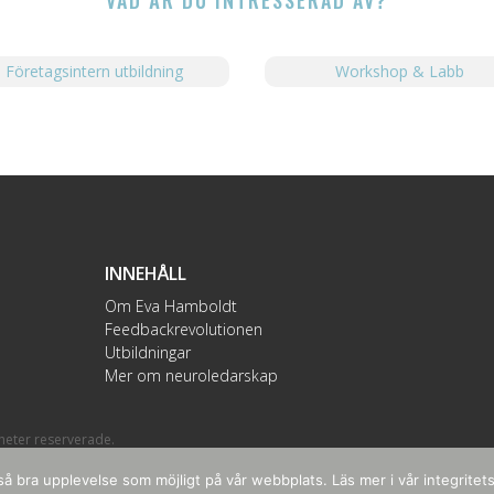
Företagsintern utbildning
Workshop & Labb
INNEHÅLL
Om Eva Hamboldt
Feedbackrevolutionen
Utbildningar
Mer om neuroledarskap
gheter reserverade.
å bra upplevelse som möjligt på vår webbplats. Läs mer i vår integritets