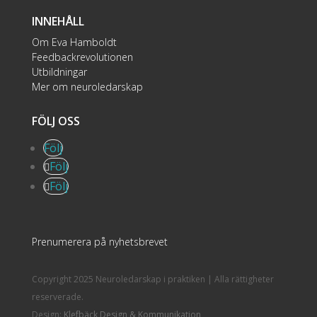
INNEHÅLL
Om Eva Hamboldt
Feedbackrevolutionen
Utbildningar
Mer om neuroledarskap
FÖLJ OSS
Följ
Följ
Följ
Prenumerera på nyhetsbrevet
Copyright 2025 Neuroledarskap i praktiken | Alla rättigheter
reserverade.
Design:
Klefbäck Design & Kommunikation