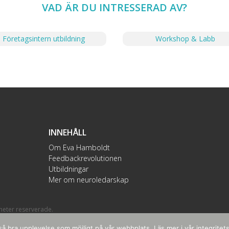
VAD ÄR DU INTRESSERAD AV?
Företagsintern utbildning
Workshop & Labb
INNEHÅLL
Om Eva Hamboldt
Feedbackrevolutionen
Utbildningar
Mer om neuroledarskap
gheter reserverade.
å bra upplevelse som möjligt på vår webbplats. Läs mer i vår integritets