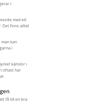
gerar i
Desirée med ett
 Det finns alltid
ur man kan
garna i
mycket känslor i
h oftast har
ar.
ägen
 få till en bra