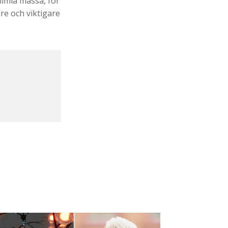
himla massa, för
re och viktigare