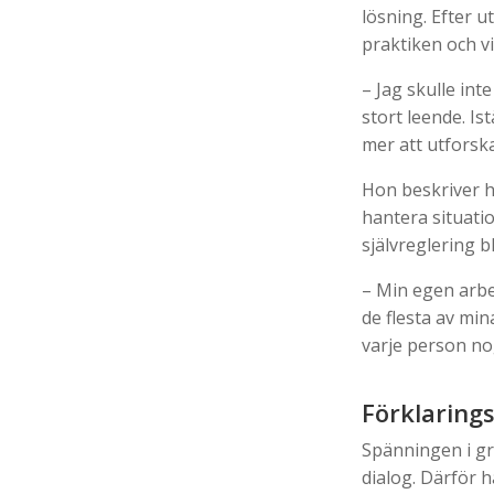
lösning. Efter u
praktiken och vid
– Jag skulle int
stort leende. Is
mer att utforska
Hon beskriver hu
hantera situatio
självreglering bl
– Min egen arbet
de flesta av mi
varje person nog
Förklaring
Spänningen i gru
dialog. Därför 