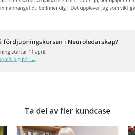
: “Hur ska detta hjälpa mig i mitt jobb?” Ja, det hjälper en 
sammanhanget du befinner dig i. Det upplever jag som viktiga
å fördjupningskursen i Neuroledarskap?
ning startar 11 april.
anmäl dig här →
Ta del av fler kundcase