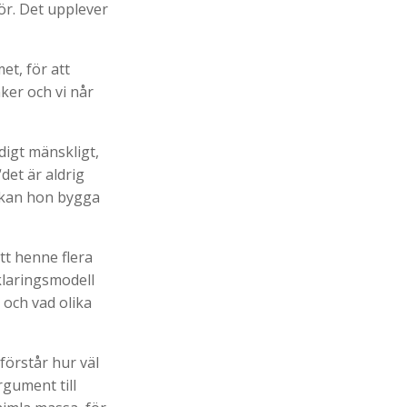
ör. Det upplever
et, för att
ker och vi når
igt mänskligt,
det är aldrig
g kan hon bygga
tt henne flera
klaringsmodell
 och vad olika
förstår hur väl
rgument till