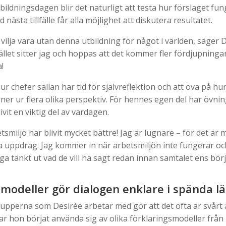
tbildningsdagen blir det naturligt att testa hur förslaget fun
 nästa tillfälle får alla möjlighet att diskutera resultatet.
e vilja vara utan denna utbildning för något i världen, säger 
tället sitter jag och hoppas att det kommer fler fördjupningar.
!
r chefer sällan har tid för självreflektion och att öva på h
ner ur flera olika perspektiv. För hennes egen del har övnin
ivit en viktig del av vardagen.
smiljö har blivit mycket bättre! Jag är lugnare – för det är 
na uppdrag. Jag kommer in när arbetsmiljön inte fungerar oc
a tänkt ut vad de vill ha sagt redan innan samtalet ens börj
smodeller gör dialogen enklare i spända l
pperna som Desirée arbetar med gör att det ofta är svårt att
har hon börjat använda sig av olika förklaringsmodeller från