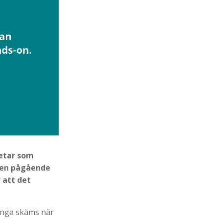
betar som
r en pågående
 att det
 många skäms när