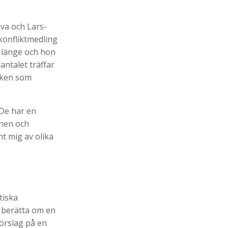
va och Lars-
konfliktmedling
r länge och hon
antalet träffar
boken som
 De har en
onen och
t mig av olika
tiska
r berätta om en
förslag på en