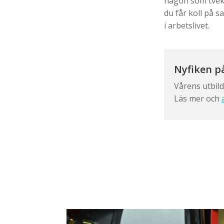
någon som tvekar
du får koll på 
i arbetslivet.
Nyfiken p
Vårens utbild
Läs mer och