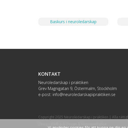
Baskurs i neuroledarskap
KONTAKT
Neuroledarskap i praktiken
Grev Magnigatan 9, Östermalm, Stockholm
e-post:
info@neuroledarskapipraktiken.se
Copyright 2025 Neuroledarskap i praktiken | Alla rätti
Design:
Klefbäck Design & Kommunikation
Vi använder cookies för att kunna ge dig en s