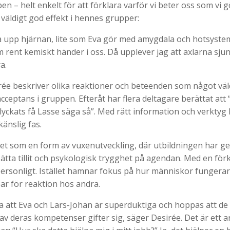
 – helt enkelt för att förklara varför vi beter oss som vi g
 väldigt god effekt i hennes grupper:
ta upp hjärnan, lite som Eva gör med amygdala och hotsystem
 rent kemiskt händer i oss. Då upplever jag att axlarna sjun
a.
ée beskriver olika reaktioner och beteenden som något väld
ceptans i gruppen. Efteråt har flera deltagare berättat att “
yckats få Lasse säga så”. Med rätt information och verkty
 känslig fas.
et som en form av vuxenutveckling, där utbildningen har ge
sätta tillit och psykologisk trygghet på agendan. Med en för
 personligt. Istället hamnar fokus på hur människor fungerar
r för reaktion hos andra.
a att Eva och Lars-Johan är superduktiga och hoppas att de 
v deras kompetenser gifter sig, säger Desirée. Det är ett a