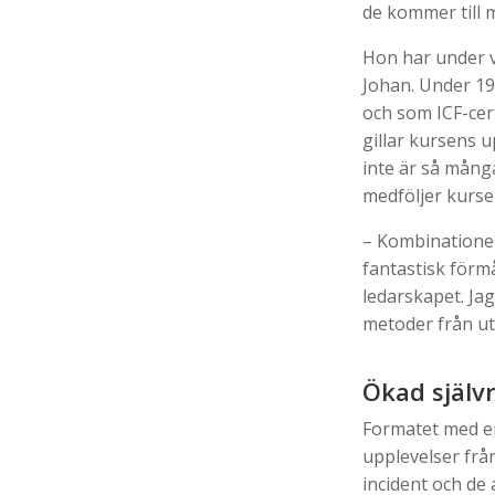
de kommer till m
Hon har under 
Johan. Under 19
och som ICF-cer
gillar kursens u
inte är så många
medföljer kurse
– Kombinationen
fantastisk förmå
ledarskapet. Ja
metoder från ut
Ökad självr
Formatet med en
upplevelser frå
incident och de 