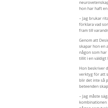
neurovetenskapen
hon har haft en
– Jag brukar ri
förklara vad som
fram till varandr
Genom att Desir
skapar hon en ac
någon som har l
tillit i en väldigt
Hon beskriver d
verktyg för att 
blir det inte så
beteenden skapa
– Jag måste säg
kombinationen a