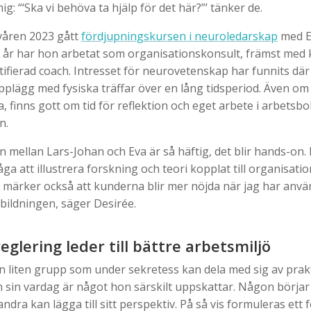
ig: “‘Ska vi behöva ta hjälp för det här?”’ tänker de.
våren 2023 gått
fördjupningskursen i neuroledarskap
med E
 år har hon arbetat som organisationskonsult, främst med 
tifierad coach. Intresset för neurovetenskap har funnits dä
pplägg med fysiska träffar över en lång tidsperiod. Även om 
, finns gott om tid för reflektion och eget arbete i arbets
n.
 mellan Lars-Johan och Eva är så häftig, det blir hands-on.
ga att illustrera forskning och teori kopplat till organisati
g märker också att kunderna blir mer nöjda när jag har använ
bildningen, säger Desirée.
eglering leder till bättre arbetsmiljö
 liten grupp som under sekretess kan dela med sig av prak
n sin vardag är något hon särskilt uppskattar. Någon börja
andra kan lägga till sitt perspektiv. På så vis formuleras ett 