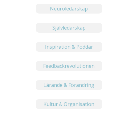
Neuroledarskap
Självledarskap
Inspiration & Poddar
Feedbackrevolutionen
Lärande & Förändring
Kultur & Organisation