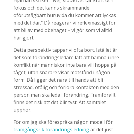
Hjärnan skriker: ”Nej, sluta! Det tar kraft och
fokus och det känns skrämmande
oförutsägbart huruvida du kommer att lyckas
med det där.” Då reagerar vi reflexmässigt för
att bli av med obehaget – vi gör som vi alltid
har gjort.
Detta perspektiv tappar vi ofta bort. Istället är
det som förändringsledare lätt att hamna i inre
konflikt när människor inte bara vill hoppa på
tåget, utan snarare visar motstånd i någon
form. Då ligger det nära till hands att bli
stressad, otålig och förlora kontakten med den
person man ska leda i förändring. Framförallt
finns det risk att det blir tyst. Att samtalet
upphör.
För om jag ska förespråka någon modell för
framgångsrik förändringsledning
är det just