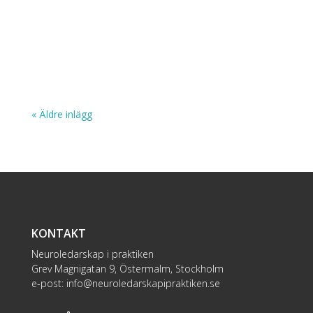
« Äldre inlägg
KONTAKT
Neuroledarskap i praktiken
Grev Magnigatan 9, Östermalm, Stockholm
e-post:
info@neuroledarskapipraktiken.se