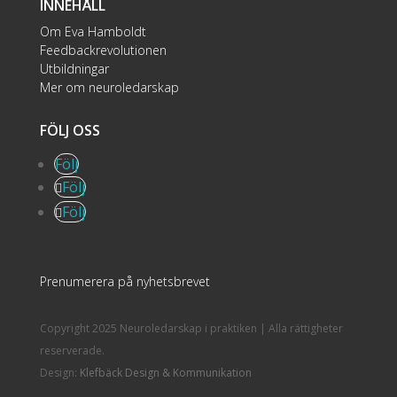
INNEHÅLL
Om Eva Hamboldt
Feedbackrevolutionen
Utbildningar
Mer om neuroledarskap
FÖLJ OSS
Följ
Följ
Följ
Prenumerera på nyhetsbrevet
Copyright 2025 Neuroledarskap i praktiken | Alla rättigheter
reserverade.
Design:
Klefbäck Design & Kommunikation