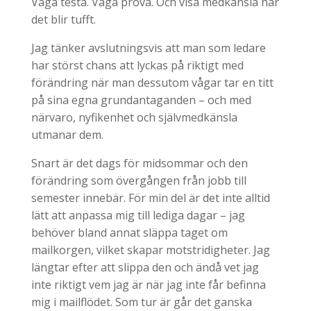
Våga testa. Våga pröva. Och visa medkänsla när
det blir tufft.
Jag tänker avslutningsvis att man som ledare
har störst chans att lyckas på riktigt med
förändring när man dessutom vågar tar en titt
på sina egna grundantaganden – och med
närvaro, nyfikenhet och självmedkänsla
utmanar dem.
Snart är det dags för midsommar och den
förändring som övergången från jobb till
semester innebär. För min del är det inte alltid
lätt att anpassa mig till lediga dagar – jag
behöver bland annat släppa taget om
mailkorgen, vilket skapar motstridigheter. Jag
längtar efter att slippa den och ändå vet jag
inte riktigt vem jag är när jag inte får befinna
mig i mailflödet. Som tur är går det ganska