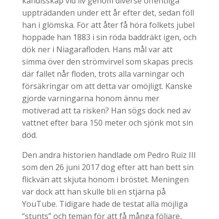
kändisskap vid liv genom diverse offentliga
uppträdanden under ett år efter det, sedan föll
han i glömska. För att åter få höra folkets jubel
hoppade han 1883 i sin röda baddräkt igen, och
dök ner i Niagarafloden. Hans mål var att
simma över den strömvirvel som skapas precis
där fallet når floden, trots alla varningar och
försäkringar om att detta var omöjligt. Kanske
gjorde varningarna honom ännu mer
motiverad att ta risken? Han sögs dock ned av
vattnet efter bara 150 meter och sjönk mot sin
död.
Den andra historien handlade om Pedro Ruiz III
som den 26 juni 2017 dog efter att han bett sin
flickvän att skjuta honom i bröstet. Meningen
var dock att han skulle bli en stjärna på
YouTube. Tidigare hade de testat alla möjliga
“stunts” och teman för att få många följare,