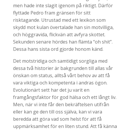
men hade inte slagit igenom på riktigt. Därför
flyttade Pedro fram gränsen för sitt
risktagande. Utrustad med ett lexikon som
skydd mot kulan övertalade han sin motvilliga,
och höggravida, flickvän att avfyra skottet.
Sekunden senare hördes han flämta “oh shit”.
Dessa hans sista ord gjorde honom känd.
Det motstridiga och samtidigt sorgliga med
dessa två historier är bakgrunden till allas vår
önskan om status, alltså vårt behov av att få
vara viktiga och kompetenta i andras ögon.
Evolutionärt sett har det ju varit en
framgångsfaktor för god hälsa och ett långt liv.
Men, när vi inte får den bekräftelsen utifrån
eller kan ge den till oss själva, kan vi vara
beredda att göra vad som helst för att få
uppmärksamhet för en liten stund. Att få känna