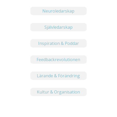
Neuroledarskap
Självledarskap
Inspiration & Poddar
Feedbackrevolutionen
Lärande & Förändring
Kultur & Organisation