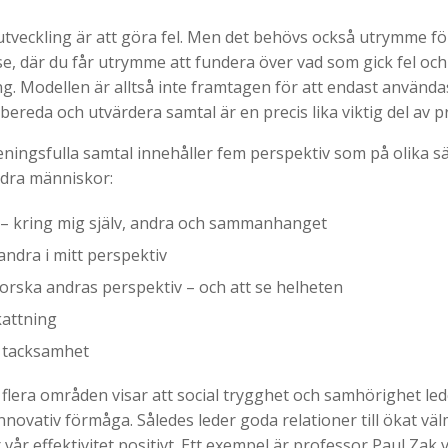
 utveckling är att göra fel. Men det behövs också utrymme fö
se, där du får utrymme att fundera över vad som gick fel oc
g. Modellen är alltså inte framtagen för att endast använda
rbereda och utvärdera samtal är en precis lika viktig del av 
ningsfulla samtal innehåller fem perspektiv som på olika sä
andra människor:
a – kring mig själv, andra och sammanhanget
andra i mitt perspektiv
tforska andras perspektiv – och att se helheten
kattning
a tacksamhet
flera områden visar att social trygghet och samhörighet lede
innovativ förmåga. Således leder goda relationer till ökat väl
 vår effektivitet positivt. Ett exempel är professor Paul Zak