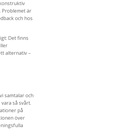
“konstruktiv
n. Problemet är
eedback och hos
gt: Det finns
ller
t alternativ –
vi samtalar och
vara så svårt.
ationer på
tionen över
eningsfulla