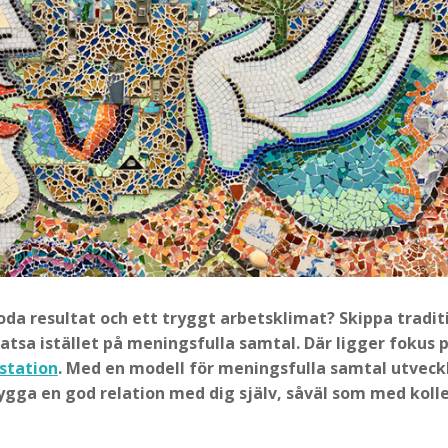
goda resultat och ett tryggt arbetsklimat? Skippa tradit
atsa istället på meningsfulla samtal. Där ligger fokus 
estation
. Med en modell för meningsfulla samtal utveckl
gga en god relation med dig själv, såväl som med koll