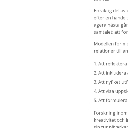
En viktig del av
efter en händel
agera nästa gån
samtalet; att fö
Modellen för me
relationer till 
Att reflekter
Att inkludera 
Att nyfiket u
Att visa upps
Att formuler
Forskning inom 
kreativitet och 
sin tur påverkar