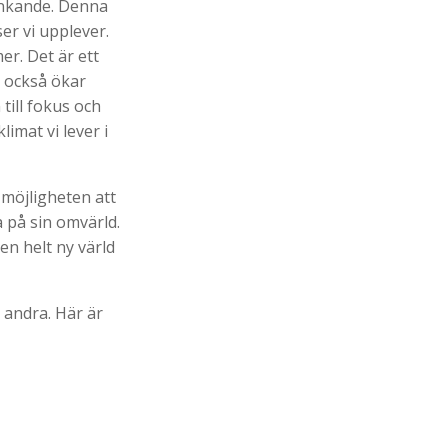
änkande. Denna
r vi upplever.
er. Det är ett
t också ökar
ill fokus och
limat vi lever i
 möjligheten att
a på sin omvärld.
en helt ny värld
 andra. Här är