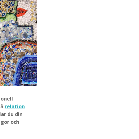
ionell
på
relation
ar du din
egor och