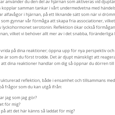
rar använder du den del av hjärnan som aktiveras vid djupt
on kopplar samman tankar i vårt undermedvetna med händelse
r alfavågor i hjärnan, på ett liknande sätt som när vi drömm
e som gynnar vår förmåga att skapa fria associationer, vilke
 lyckohormonet serotonin. Reflektion ökar också förmågan t
nan, vilket vi behöver allt mer av i det snabba, föränderliga k
vrida på dina reaktioner; öppna upp för nya perspektiv och
e är som du först trodde. Det är djupt mänskligt att reager
att dina reaktioner handlar om dig så öppnar du dörren till 
strukturerad reflektion, både i ensamhet och tillsammans med
å frågor som du kan utgå ifrån:
ar jag som jag gör?
et för mig?
 på att det här känns så laddat för mig?