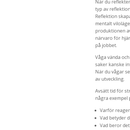
När du reflekte
typ av reflekti
Reflektion skapa
mentalt viloläg
produktionen av
närvaro för hjär
på jobbet.
Våga vända och 
saker kanske int
När du vågar se 
av utveckling.
Avsätt tid för 
några exempel p
Varför reager
Vad betyder d
Vad beror det