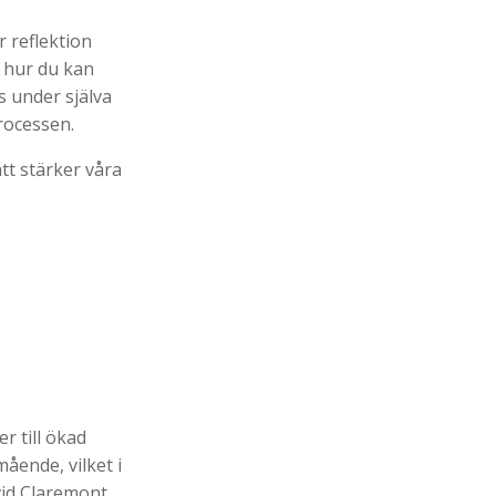
r reflektion
h hur du kan
s under själva
processen.
tt stärker våra
r till ökad
mående, vilket i
 vid Claremont