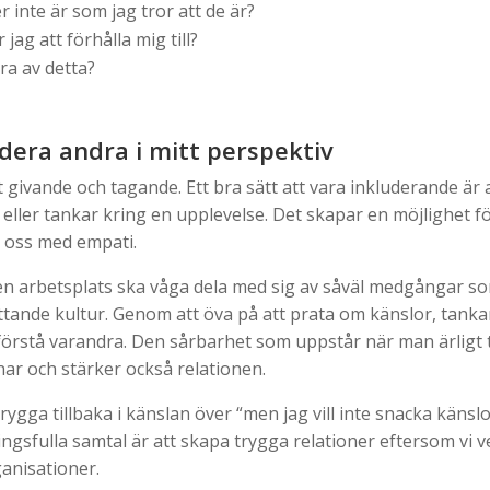
 inte är som jag tror att de är?
 jag att förhålla mig till?
ra av detta?
udera andra i mitt perspektiv
t givande och tagande. Ett bra sätt att vara inkluderande är
eller tankar kring en upplevelse. Det skapar en möjlighet fö
 oss med empati.
en arbetsplats ska våga dela med sig av såväl medgångar 
tande kultur. Genom att öva på att prata om känslor, tanka
t förstå varandra. Den sårbarhet som uppstår när man ärligt 
ar och stärker också relationen.
gga tillbaka i känslan över “men jag vill inte snacka känslo
gsfulla samtal är att skapa trygga relationer eftersom vi ve
anisationer.