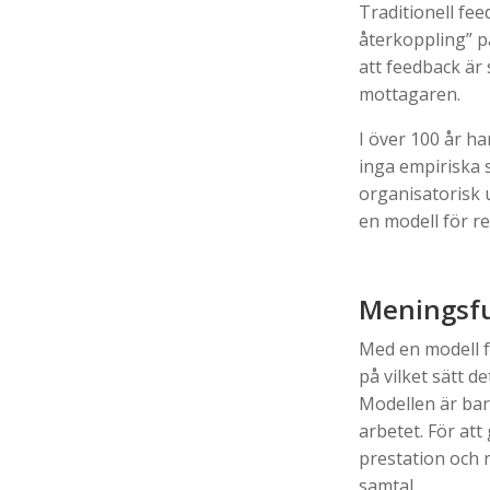
Traditionell fee
återkoppling” på
att feedback är
mottagaren.
I över 100 år ha
inga empiriska s
organisatorisk u
en modell för r
Meningsfu
Med en modell f
på vilket sätt d
Modellen är bar
arbetet. För at
prestation och r
samtal.