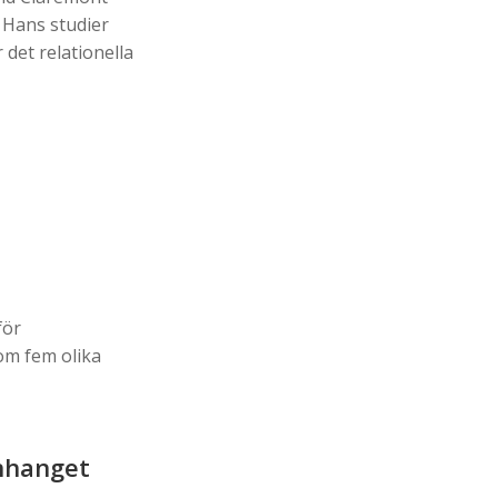
 Hans studier
 det relationella
för
som fem olika
anhanget