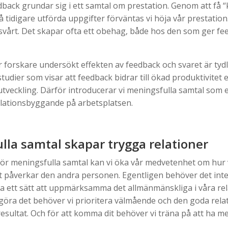
dback grundar sig i ett samtal om prestation. Genom att få 
 tidigare utförda uppgifter förväntas vi höja vår prestatio
 svårt. Det skapar ofta ett obehag, både hos den som ger f
r forskare undersökt effekten av feedback och svaret är tydli
tudier som visar att feedback bidrar till ökad produktivitet e
tveckling. Därför introducerar vi meningsfulla samtal som et
elationsbyggande på arbetsplatsen.
lla samtal skapar trygga relationer
ör meningsfulla samtal kan vi öka vår medvetenhet om hur 
et påverkar den andra personen. Egentligen behöver det inte 
a ett sätt att uppmärksamma det allmänmänskliga i våra rel
t göra det behöver vi prioritera välmående och den goda rela
esultat. Och för att komma dit behöver vi träna på att ha m