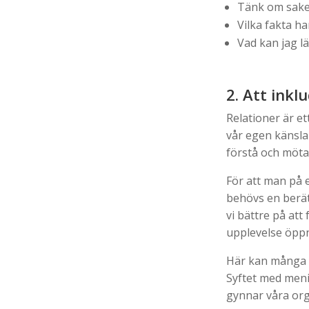
Tänk om saker
Vilka fakta har
Vad kan jag lä
2. Att inkl
Relationer är et
vår egen känsla 
förstå och möta
För att man på 
behövs en berät
vi bättre på at
upplevelse öppn
Här kan många ry
Syftet med menin
gynnar våra org