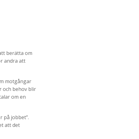
 att berätta om
r andra att
som motgångar
r och behov blir
talar om en
r på jobbet”.
t att det