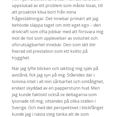
uppslukad av ett problem som måste lösas, till
att proaktivt kliva bort från mina
frågeställningar. Det innebar primärt att jag
behövde släppa taget om mitt eget ego – den
drivkraft som ofta jobbar med att försvara mig
mot de hot som upplevelser av ovisshet och
oförutsägbarhet innebär. Den som lätt blir
fixerad vid prestation som ett kvitto på
trygghet.
När jag lyfte blicken och iakttog mig själv på
avstånd, fick jag syn på mig. Ståendes där i
tomma intet i all min sårbarhet och ömtålighet,
endast skyddad av en papperstunn hud. Men
jag kunde faktiskt också se deltagarna som
lyssnade till mig, sittandes på olika ställen i
Sverige. Och med det perspektivet i blickfånget
kunde jag i nästa steg tänka att de som