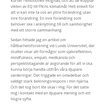
kurser i emotionell mognad, och att de kopplar
vikten av EQ till FN:ns klimatmål. Helt enkelt för
att vi kan inte ta oss an yttre förändring utan
inre förändring. En inre förändring som
behöver ske i anknytning till och samhörighet
med ett större sammanhang.
Sedan hittade jag en artikel om
hållbarhetsforskning vid Lunds Universitet, där
studier visar att förmågor som självreflektion,
mindfulness, empati, medkänsla och
perspektivtagande är avgörande för att vi ska
kunna börja handla utifrån våra djupare
värderingar. Det triggade en omedelbar och
väldigt stark belöningsrespons i min hjärna.
Och det tog bort lite skav i mig. För det satte
mig i kontakt med en djupare mening och ett
högre syfte.