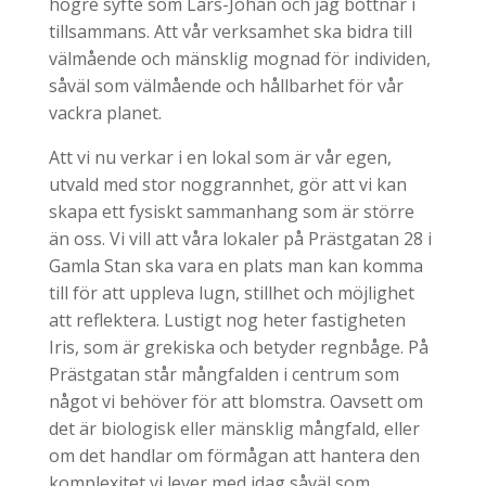
högre syfte som Lars-Johan och jag bottnar i
tillsammans. Att vår verksamhet ska bidra till
välmående och mänsklig mognad för individen,
såväl som välmående och hållbarhet för vår
vackra planet.
Att vi nu verkar i en lokal som är vår egen,
utvald med stor noggrannhet, gör att vi kan
skapa ett fysiskt sammanhang som är större
än oss. Vi vill att våra lokaler på Prästgatan 28 i
Gamla Stan ska vara en plats man kan komma
till för att uppleva lugn, stillhet och möjlighet
att reflektera. Lustigt nog heter fastigheten
Iris, som är grekiska och betyder regnbåge. På
Prästgatan står mångfalden i centrum som
något vi behöver för att blomstra. Oavsett om
det är biologisk eller mänsklig mångfald, eller
om det handlar om förmågan att hantera den
komplexitet vi lever med idag såväl som