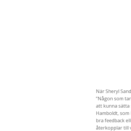
När Sheryl Sand
”Någon som tar f
att kunna sätta
Hamboldt, som h
bra feedback ell
återkopplar till