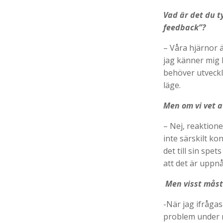
Vad är det du t
feedback”?
– Våra hjärnor 
jag känner mig h
behöver utveckl
läge.
Men om vi vet a
– Nej, reaktione
inte särskilt k
det till sin spet
att det är uppnå
Men visst måste
-När jag ifrågas
problem under m