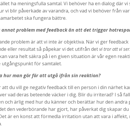
ället ha meningsfulla samtal. Vi behöver ha en dialog där v
ur vi blir påverkade av varandra, och vad vi behöver från var
samarbetet ska fungera bättre.
t annat problem med feedback än att det triggar hotresp
nde problem är att vi inte är objektiva. När vi ger feedback 
e eller resultat så påpekar vi det utifrån det
vi tror att vi ser
an vara helt säkra på i en given situation är vår egen reakt
e utgångspunkt för samtalet.
 hur man gör för att utgå ifrån sin reaktion?
att du vill ge negativ feedback till en person i din närhet 
ver vad deras beteende väcker i dig. Blir du irriterad? I så fa
n och ärlig med hur du känner och berättar hur den andra
 det den vederbörande har gjort, har påverkat dig skapar du
t är en konst att förmedla irritation utan att vara i affekt,
.