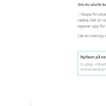
Om du skulle ko
– Skapa förutsä
rädsla. Det är n
öppnar upp för 
Läs en intervju
Nyfiken på n
En gång i månad
neuroledarskap f