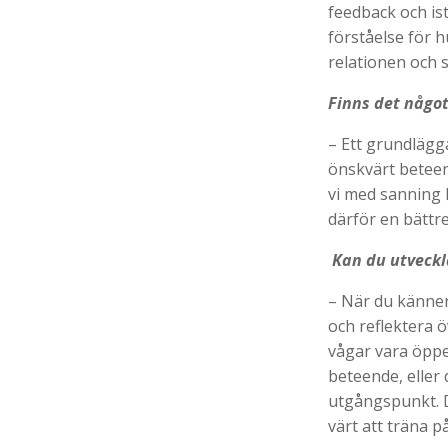
feedback och ist
förståelse för h
relationen och 
Finns det någo
– Ett grundlägga
önskvärt beteend
vi med sanning k
därför en bättr
Kan du utveckla
– När du känner 
och reflektera ö
vågar vara öppe
beteende, eller
utgångspunkt. De
värt att träna på