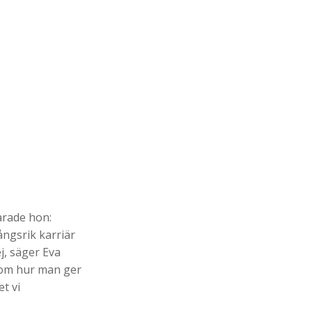
arade hon:
ångsrik karriär
j, säger Eva
a om hur man ger
et vi