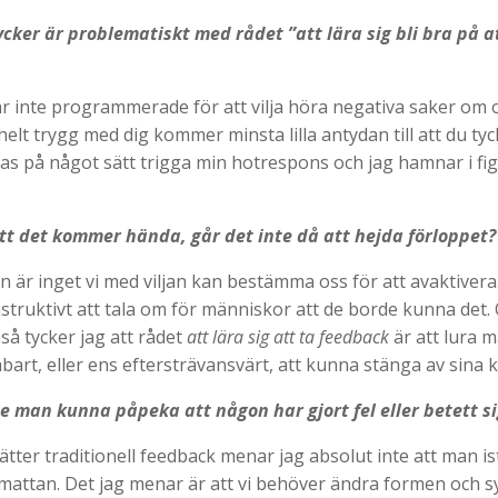
ycker är problematiskt med rådet ”att lära sig bli bra på a
är inte programmerade för att vilja höra negativa saker om o
elt trygg med dig kommer minsta lilla antydan till att du tyc
as på något sätt trigga min hotrespons och jag hamnar i figh
tt det kommer hända, går det inte då att hejda förloppet?
n är inget vi med viljan kan bestämma oss för att avaktivera
onstruktivt att tala om för människor att de borde kunna det
s så tycker jag att rådet
att lära sig att ta feedback
är att lura m
bart, eller ens eftersträvansvärt, att kunna stänga av sina k
 man kunna påpeka att någon har gjort fel eller betett sig
ätter traditionell feedback menar jag absolut inte att man is
attan. Det jag menar är att vi behöver ändra formen och s