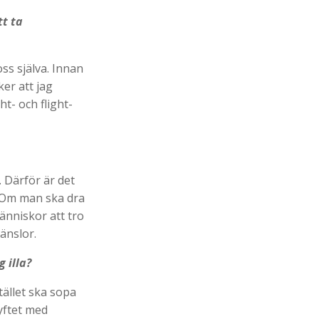
tt ta
ss själva. Innan
ker att jag
t- och flight-
. Därför är det
. Om man ska dra
änniskor att tro
änslor.
 illa?
tället ska sopa
yftet med