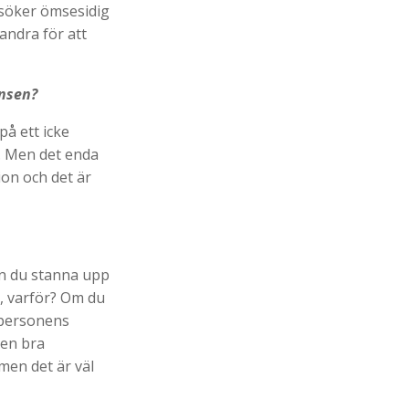
i söker ömsesidig
andra för att
onsen?
på ett icke
. Men det enda
ion och det är
kan du stanna upp
ll, varför? Om du
 personens
 en bra
 men det är väl